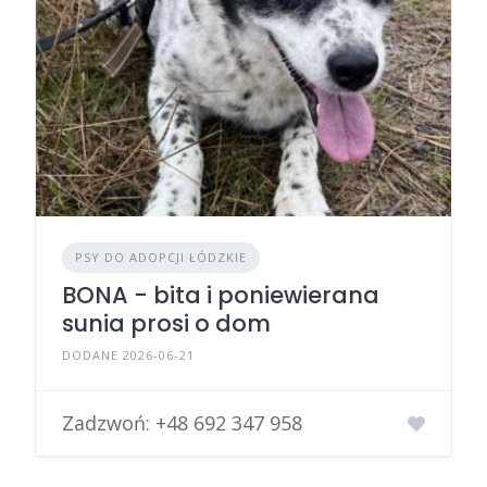
PSY DO ADOPCJI ŁÓDZKIE
BONA - bita i poniewierana
sunia prosi o dom
DODANE 2026-06-21
Zadzwoń:
+48 692 347 958