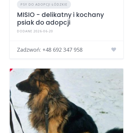
PSY DO ADOPCJI ŁÓDZKIE
MISIO - delikatny i kochany
psiak do adopcji
DODANE 2026-06-20
Zadzwoń:
+48 692 347 958