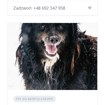
Zadzwoń:
+48 692 347 958
PSY DO ADOPCJI ŁÓDZKIE