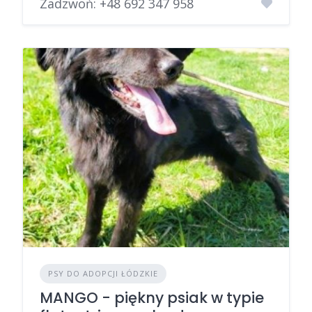
Zadzwoń:
+48 692 347 958
PSY DO ADOPCJI ŁÓDZKIE
MANGO - piękny psiak w typie