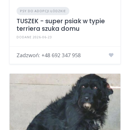
PSY DO ADOPCJI ŁÓDZKIE
TUSZEK - super psiak w typie
terriera szuka domu
DODANE 2026-06-23
Zadzwoń:
+48 692 347 958