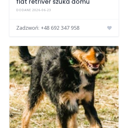
flat retriver szuka domu
DODANE 2026-06-23
Zadzwoń:
+48 692 347 958