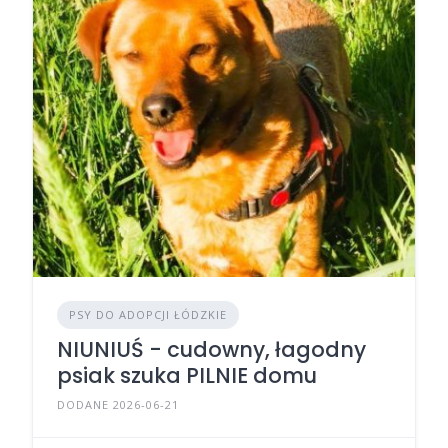
PSY DO ADOPCJI ŁÓDZKIE
NIUNIUŚ - cudowny, łagodny
psiak szuka PILNIE domu
DODANE 2026-06-21