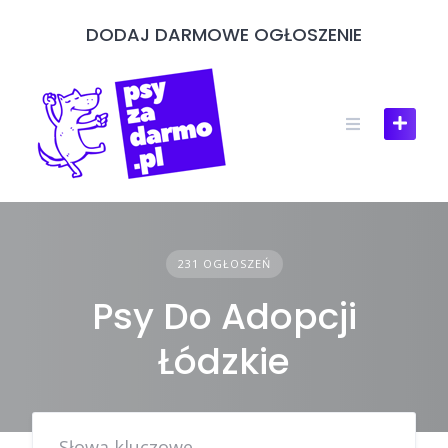
Skip
DODAJ DARMOWE OGŁOSZENIE
to
content
231 OGŁOSZEŃ
Psy Do Adopcji
Łódzkie