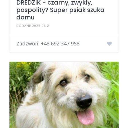
DREDZIK - czarny, zwykły,
pospolity? Super psiak szuka
domu
DODANE 2026-06-21
Zadzwoń:
+48 692 347 958