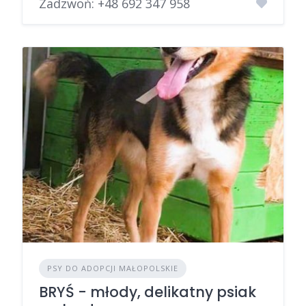
Zadzwoń:
+48 692 347 958
PSY DO ADOPCJI MAŁOPOLSKIE
BRYŚ - młody, delikatny psiak