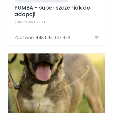
PUMBA - super szczeniak do
adopcji
DODANE 2026-07-04
Zadzwoń:
+48 692 347 958