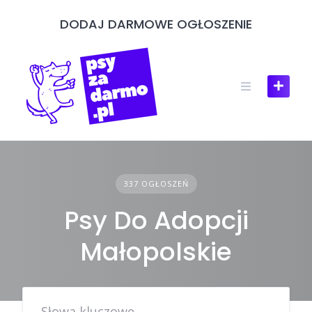
Skip
DODAJ DARMOWE OGŁOSZENIE
to
content
337 OGŁOSZEŃ
Psy Do Adopcji
Małopolskie