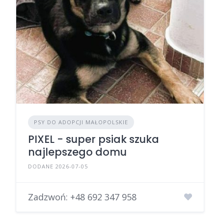
PSY DO ADOPCJI MAŁOPOLSKIE
PIXEL - super psiak szuka
najlepszego domu
DODANE 2026-07-05
Zadzwoń:
+48 692 347 958