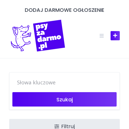
Skip
DODAJ DARMOWE OGŁOSZENIE
to
content
Szukaj
Filtruj