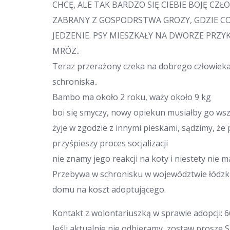
CHCĘ, ALE TAK BARDZO SIĘ CIEBIE BOJĘ CZŁO
ZABRANY Z GOSPODRSTWA GROZY, GDZIE C
JEDZENIE. PSY MIESZKAŁY NA DWORZE PRZY
MRÓZ..
Teraz przerażony czeka na dobrego człowieka, 
schroniska..
Bambo ma około 2 roku, waży około 9 kg
boi się smyczy, nowy opiekun musiałby go wsz
żyje w zgodzie z innymi pieskami, sądzimy, że
przyśpieszy proces socjalizacji
nie znamy jego reakcji na koty i niestety nie m
Przebywa w schronisku w województwie łódz
domu na koszt adoptującego.
Kontakt z wolontariuszką w sprawie adopcji: 6
Jeśli aktualnie nie odbieramy, zostaw proszę 