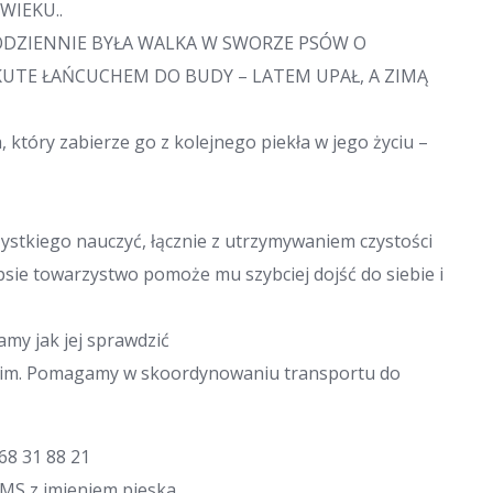
WIEKU..
ODZIENNIE BYŁA WALKA W SWORZE PSÓW O
KUTE ŁAŃCUCHEM DO BUDY – LATEM UPAŁ, A ZIMĄ
który zabierze go z kolejnego piekła w jego życiu –
ystkiego nauczyć, łącznie z utrzymywaniem czystości
 psie towarzystwo pomoże mu szybciej dojść do siebie i
amy jak jej sprawdzić
kim. Pomagamy w skoordynowaniu transportu do
68 31 88 21
SMS z imieniem pieska.