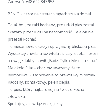
Zadzwoń:
+48 692 347 958
BENIO – serce na czterech łapach szuka domu!
To aż boli, że taki kochany, proludzki pies został
skazany przez ludzi na bezdomność.… ale on nie
przestał kochać.
To niesamowicie czuły i spragniony bliskości pies.
Wystarczy chwila, a już wtula się całym sobą i prosi
o uwagę. Jakby mówił: „Bądź. Tylko tyle mi trzeba.”
Ma około 9 lat – choć my uważamy, że to
niemożliwe! Z zachowania to prawdziwy młodziak.
Radosny, kontaktowy, pełen ciepła.
To pies, który najbardziej na świecie kocha
człowieka.
Spokojny, ale wciąż energiczny