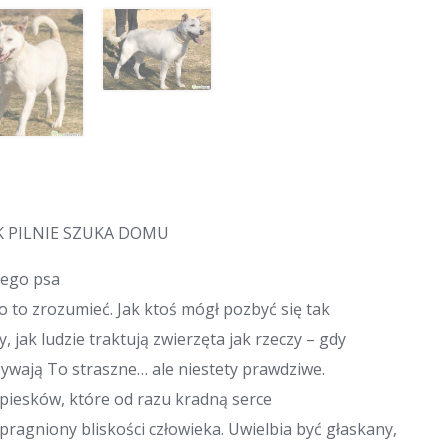
K PILNIE SZUKA DOMU
cego psa
o to zrozumieć. Jak ktoś mógł pozbyć się tak
 jak ludzie traktują zwierzęta jak rzeczy – gdy
bywają To straszne… ale niestety prawdziwe.
h piesków, które od razu kradną serce
pragniony bliskości człowieka. Uwielbia być głaskany,