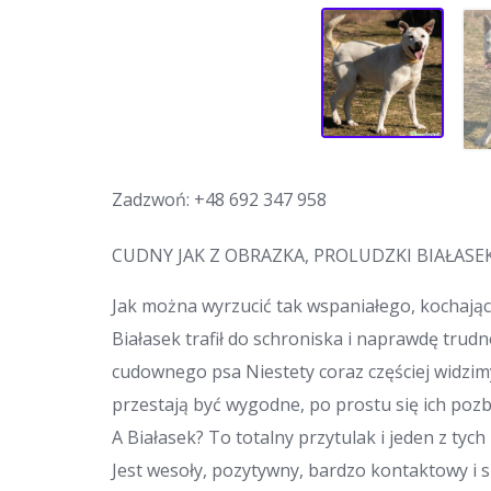
Zadzwoń:
+48 692 347 958
CUDNY JAK Z OBRAZKA, PROLUDZKI BIAŁASE
Jak można wyrzucić tak wspaniałego, kochają
Białasek trafił do schroniska i naprawdę trudn
cudownego psa️ Niestety coraz częściej widzimy,
przestają być wygodne, po prostu się ich poz
A Białasek? To totalny przytulak i jeden z tyc
Jest wesoły, pozytywny, bardzo kontaktowy i s