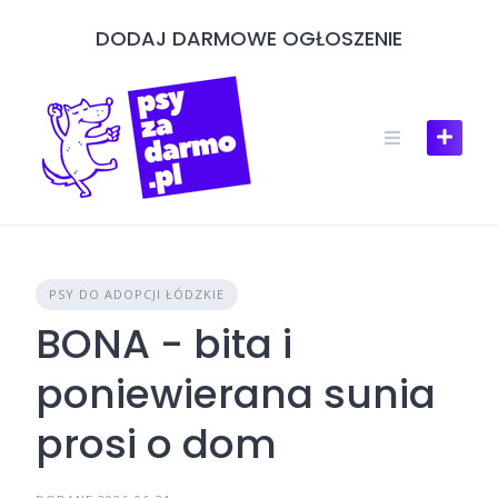
Skip
DODAJ DARMOWE OGŁOSZENIE
to
content
PSY DO ADOPCJI ŁÓDZKIE
BONA - bita i
poniewierana sunia
prosi o dom