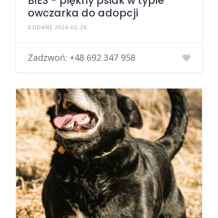
BIES - piękny psiak w typie
owczarka do adopcji
DODANE 2026-02-26
Zadzwoń:
+48 692 347 958