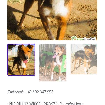
Zadzwoń:
+48 692 347 958
„NIE BIJ JUŻ WIĘCEJ, PROSZĘ…” – mówi jego