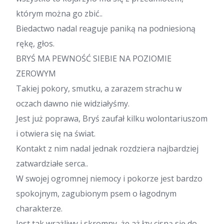
którym można go zbić..
Biedactwo nadal reaguje paniką na podniesioną
rękę, głos.
BRYŚ MA PEWNOŚĆ SIEBIE NA POZIOMIE
ZEROWYM
Takiej pokory, smutku, a zarazem strachu w
oczach dawno nie widziałyśmy.
Jest już poprawa, Bryś zaufał kilku wolontariuszom
i otwiera się na świat.
Kontakt z nim nadal jednak rozdziera najbardziej
zatwardziałe serca..
W swojej ogromnej niemocy i pokorze jest bardzo
spokojnym, zagubionym psem o łagodnym
charakterze.
Jest tak wrażliwy i skromny, że aż łzy cisną się do