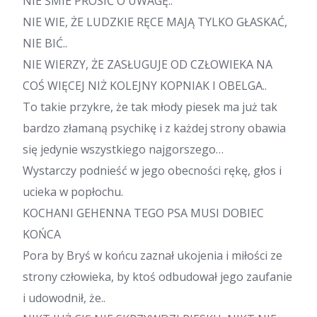
NIE ŚMIE PROSIĆ O UWAGĘ..
NIE WIE, ŻE LUDZKIE RĘCE MAJĄ TYLKO GŁASKAĆ,
NIE BIĆ..
NIE WIERZY, ŻE ZASŁUGUJE OD CZŁOWIEKA NA
COŚ WIĘCEJ NIŻ KOLEJNY KOPNIAK I OBELGA..
To takie przykre, że tak młody piesek ma już tak
bardzo złamaną psychikę i z każdej strony obawia
się jedynie wszystkiego najgorszego…
Wystarczy podnieść w jego obecności rękę, głos i
ucieka w popłochu.
KOCHANI GEHENNA TEGO PSA MUSI DOBIEC
KOŃCA
Pora by Bryś w końcu zaznał ukojenia i miłości ze
strony człowieka, by ktoś odbudował jego zaufanie
i udowodnił, że..