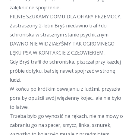
zalęknione spojrzenie..
PILNIE SZUKAMY DOMU DLA OFIARY PRZEMOCY…
Zastraszony 2-letni Bryś niedawno trafił do
schroniska w strasznym stanie psychicznym
DAWNO NIE WIDZIAŁYŚMY TAK OGROMNEGO
LĘKU PSA W KONTAKCIE Z CZŁOWIEKIEM..
Gdy Bryś trafił do schroniska, piszczał przy każdej
próbie dotyku, bał się nawet spojrzeć w stronę
ludzi.
W końcu po krótkim oswajaniu z ludźmi, przyszła
pora by opuścił swój więzienny kojec…ale nie było
to łatwe..
Trzeba było go wynosić na rękach, nie ma mowy o
zabraniu go na spacer, smycz, linka, sznurek,
wszystko to kojarzyło mu się z przedmiotem,