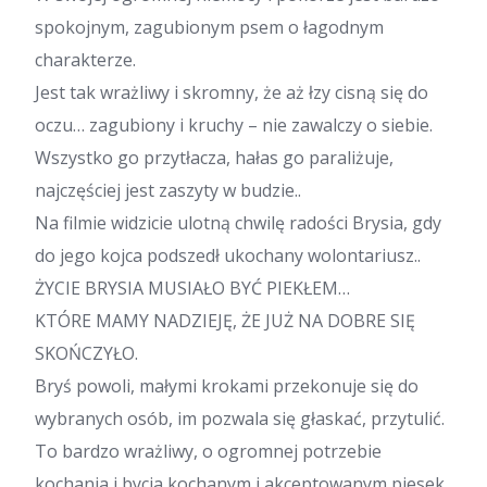
spokojnym, zagubionym psem o łagodnym
charakterze.
Jest tak wrażliwy i skromny, że aż łzy cisną się do
oczu… zagubiony i kruchy – nie zawalczy o siebie.
Wszystko go przytłacza, hałas go paraliżuje,
najczęściej jest zaszyty w budzie..
Na filmie widzicie ulotną chwilę radości Brysia, gdy
do jego kojca podszedł ukochany wolontariusz..
ŻYCIE BRYSIA MUSIAŁO BYĆ PIEKŁEM…
KTÓRE MAMY NADZIEJĘ, ŻE JUŻ NA DOBRE SIĘ
SKOŃCZYŁO.
Bryś powoli, małymi krokami przekonuje się do
wybranych osób, im pozwala się głaskać, przytulić.
To bardzo wrażliwy, o ogromnej potrzebie
kochania i bycia kochanym i akceptowanym piesek,