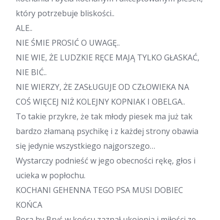
który potrzebuje bliskości..
ALE..
NIE ŚMIE PROSIĆ O UWAGĘ..
NIE WIE, ŻE LUDZKIE RĘCE MAJĄ TYLKO GŁASKAĆ,
NIE BIĆ..
NIE WIERZY, ŻE ZASŁUGUJE OD CZŁOWIEKA NA
COŚ WIĘCEJ NIŻ KOLEJNY KOPNIAK I OBELGA..
To takie przykre, że tak młody piesek ma już tak
bardzo złamaną psychikę i z każdej strony obawia
się jedynie wszystkiego najgorszego…
Wystarczy podnieść w jego obecności rękę, głos i
ucieka w popłochu.
KOCHANI GEHENNA TEGO PSA MUSI DOBIEC
KOŃCA
Pora by Bryś w końcu zaznał ukojenia i miłości ze