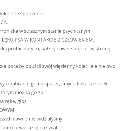
lęknione spojrzenie..
OCY…
schroniska w strasznym stanie psychicznym
ĘKU PSA W KONTAKCIE Z CZŁOWIEKIEM..
ażdej próbie dotyku, bał się nawet spojrzeć w stronę
ła pora by opuścił swój więzienny kojec…ale nie było
y o zabraniu go na spacer, smycz, linka, sznurek,
którym można go zbić..
ą rękę, głos.
EROWYM
czach dawno nie widziałyśmy.
szom i otwiera się na świat.