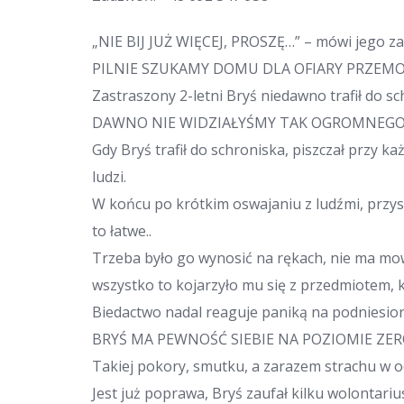
„NIE BIJ JUŻ WIĘCEJ, PROSZĘ…” – mówi jego za
PILNIE SZUKAMY DOMU DLA OFIARY PRZEM
Zastraszony 2-letni Bryś niedawno trafił do 
DAWNO NIE WIDZIAŁYŚMY TAK OGROMNEGO L
Gdy Bryś trafił do schroniska, piszczał przy k
ludzi.
W końcu po krótkim oswajaniu z ludźmi, przysz
to łatwe..
Trzeba było go wynosić na rękach, nie ma mow
wszystko to kojarzyło mu się z przedmiotem, 
Biedactwo nadal reaguje paniką na podniesion
BRYŚ MA PEWNOŚĆ SIEBIE NA POZIOMIE Z
Takiej pokory, smutku, a zarazem strachu w o
Jest już poprawa, Bryś zaufał kilku wolontariu