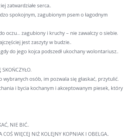
ej zatwardziałe serca..
ardzo spokojnym, zagubionym psem o łagodnym
ę do oczu… zagubiony i kruchy – nie zawalczy o siebie.
jczęściej jest zaszyty w budzie..
a, gdy do jego kojca podszedł ukochany wolontariusz..
Ę SKOŃCZYŁO.
 wybranych osób, im pozwala się głaskać, przytulić.
chania i bycia kochanym i akceptowanym piesek, który
Ć, NIE BIĆ..
 COŚ WIĘCEJ NIŻ KOLEJNY KOPNIAK I OBELGA..