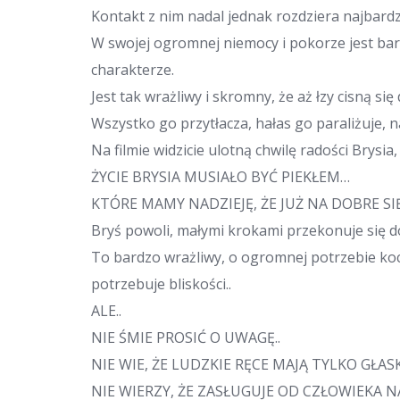
Kontakt z nim nadal jednak rozdziera najbardzi
W swojej ogromnej niemocy i pokorze jest b
charakterze.
Jest tak wrażliwy i skromny, że aż łzy cisną si
Wszystko go przytłacza, hałas go paraliżuje, na
Na filmie widzicie ulotną chwilę radości Brysi
ŻYCIE BRYSIA MUSIAŁO BYĆ PIEKŁEM…
KTÓRE MAMY NADZIEJĘ, ŻE JUŻ NA DOBRE SI
Bryś powoli, małymi krokami przekonuje się do
To bardzo wrażliwy, o ogromnej potrzebie ko
potrzebuje bliskości..
ALE..
NIE ŚMIE PROSIĆ O UWAGĘ..
NIE WIE, ŻE LUDZKIE RĘCE MAJĄ TYLKO GŁASKA
NIE WIERZY, ŻE ZASŁUGUJE OD CZŁOWIEKA NA