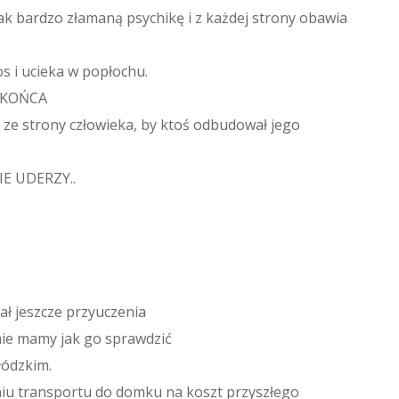
tak bardzo złamaną psychikę i z każdej strony obawia
s i ucieka w popłochu.
 KOŃCA
i ze strony człowieka, by ktoś odbudował jego
IE UDERZY..
ł jeszcze przyuczenia
nie mamy jak go sprawdzić
łódzkim.
u transportu do domku na koszt przyszłego