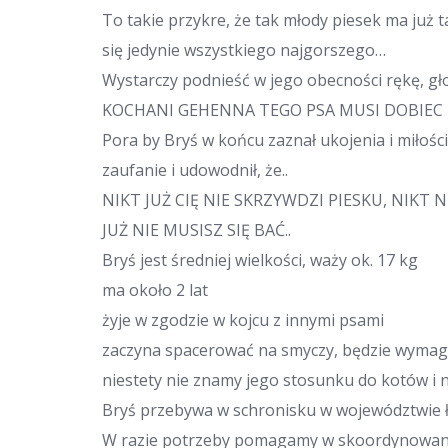
To takie przykre, że tak młody piesek ma już 
się jedynie wszystkiego najgorszego…
Wystarczy podnieść w jego obecności rękę, gło
KOCHANI GEHENNA TEGO PSA MUSI DOBIEC
Pora by Bryś w końcu zaznał ukojenia i miłośc
zaufanie i udowodnił, że..
NIKT JUŻ CIĘ NIE SKRZYWDZI PIESKU, NIKT N
JUŻ NIE MUSISZ SIĘ BAĆ..
Bryś jest średniej wielkości, waży ok. 17 kg
ma około 2 lat
żyje w zgodzie w kojcu z innymi psami
zaczyna spacerować na smyczy, będzie wymaga
niestety nie znamy jego stosunku do kotów i 
Bryś przebywa w schronisku w województwie 
W razie potrzeby pomagamy w skoordynowani