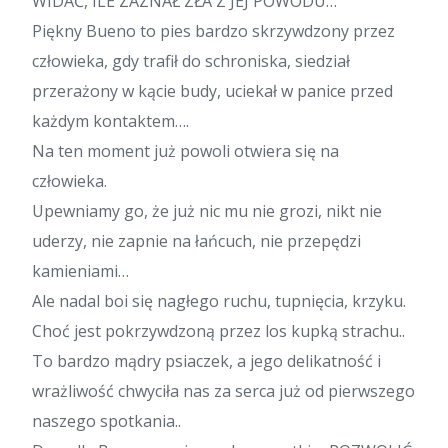
WIDAĆ, ILE ZAZNAŁ ZŁA Z JEJ POWODU…
Piękny Bueno to pies bardzo skrzywdzony przez
człowieka, gdy trafił do schroniska, siedział
przerażony w kącie budy, uciekał w panice przed
każdym kontaktem….
Na ten moment już powoli otwiera się na
człowieka.
Upewniamy go, że już nic mu nie grozi, nikt nie
uderzy, nie zapnie na łańcuch, nie przepędzi
kamieniami…
Ale nadal boi się nagłego ruchu, tupnięcia, krzyku.
Choć jest pokrzywdzoną przez los kupką strachu..
To bardzo mądry psiaczek, a jego delikatność i
wrażliwość chwyciła nas za serca już od pierwszego
naszego spotkania..