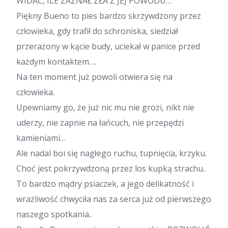
WIDAĆ, ILE ZAZNAŁ ZŁA Z JEJ POWODU…
Piękny Bueno to pies bardzo skrzywdzony przez
człowieka, gdy trafił do schroniska, siedział
przerażony w kącie budy, uciekał w panice przed
każdym kontaktem….
Na ten moment już powoli otwiera się na
człowieka.
Upewniamy go, że już nic mu nie grozi, nikt nie
uderzy, nie zapnie na łańcuch, nie przepędzi
kamieniami…
Ale nadal boi się nagłego ruchu, tupnięcia, krzyku.
Choć jest pokrzywdzoną przez los kupką strachu..
To bardzo mądry psiaczek, a jego delikatność i
wrażliwość chwyciła nas za serca już od pierwszego
naszego spotkania..