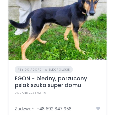
PSY DO ADOPCJI WIELKOPOLSKIE
EGON - biedny, porzucony
psiak szuka super domu
DODANE 2026-02-16
Zadzwoń:
+48 692 347 958