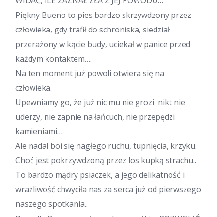
WIDAĆ, ILE ZAZNAŁ ZŁA Z JEJ POWODU…
Piękny Bueno to pies bardzo skrzywdzony przez
człowieka, gdy trafił do schroniska, siedział
przerażony w kącie budy, uciekał w panice przed
każdym kontaktem….
Na ten moment już powoli otwiera się na
człowieka.
Upewniamy go, że już nic mu nie grozi, nikt nie
uderzy, nie zapnie na łańcuch, nie przepędzi
kamieniami…
Ale nadal boi się nagłego ruchu, tupnięcia, krzyku.
Choć jest pokrzywdzoną przez los kupką strachu..
To bardzo mądry psiaczek, a jego delikatność i
wrażliwość chwyciła nas za serca już od pierwszego
naszego spotkania..