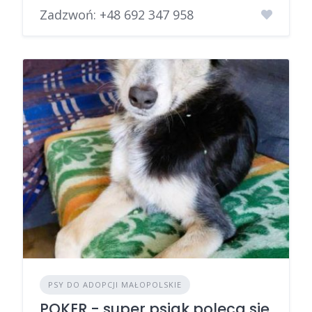
Zadzwoń:
+48 692 347 958
PSY DO ADOPCJI MAŁOPOLSKIE
POKER - super psiak poleca się