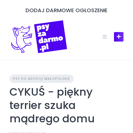
Skip
DODAJ DARMOWE OGŁOSZENIE
to
content
PSY DO ADOPCJI MAŁOPOLSKIE
CYKUŚ - piękny
terrier szuka
mądrego domu