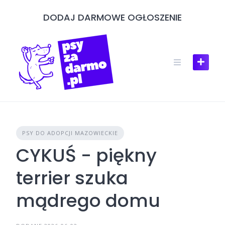
Skip
DODAJ DARMOWE OGŁOSZENIE
to
content
PSY DO ADOPCJI MAZOWIECKIE
CYKUŚ - piękny
terrier szuka
mądrego domu