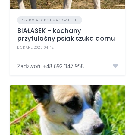
PSY DO ADOPCJI MAZOWIECKIE
BIAŁASEK - kochany
przytulaśny psiak szuka domu
DODANE 2026-04-12
Zadzwoń:
+48 692 347 958