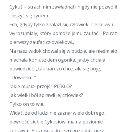
Cykuś – strach nim zawładnął i nigdy nie pozwolił
cieszyć się życiem..
Ech, gdyby tylko znalazł się człowiek.. cierpliwy i
wyrozumiały, który pomoże jemu zaufać… Po raz
pierwszy zaufać człowiekowi..
Na nasz widok chował się w budzie, ale nieśmiało
machała koniuszkiem ogonka, jakby chciała
powiedzieć: „tak bardzo chcę, ale się boję,
człowieku…”
Jakie musiał przejść PIEKŁO?
Jak wielki ból sprawił jej człowiek?
Tylko on to wie.
Widać, że od ludzi nie zaznał wiele dobrego,
pewność siebie Cykusiowi ma na poziomie
zerowym. Po zejściu do jego poziomu, przy