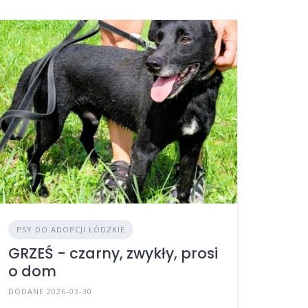
PSY DO ADOPCJI ŁÓDZKIE
GRZEŚ - czarny, zwykły, prosi
o dom
DODANE 2026-03-30