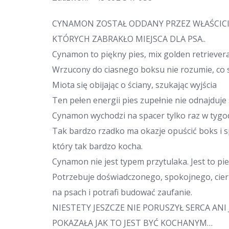
CYNAMON ZOSTAŁ ODDANY PRZEZ WŁAŚCICIE
KTÓRYCH ZABRAKŁO MIEJSCA DLA PSA..
Cynamon to piękny pies, mix golden retriever
Wrzucony do ciasnego boksu nie rozumie, co s
Miota się obijając o ściany, szukając wyjścia
Ten pełen energii pies zupełnie nie odnajduje
Cynamon wychodzi na spacer tylko raz w tyg
Tak bardzo rzadko ma okazje opuścić boks i 
który tak bardzo kocha.
Cynamon nie jest typem przytulaka. Jest to pie
Potrzebuje doświadczonego, spokojnego, cier
na psach i potrafi budować zaufanie.
NIESTETY JESZCZE NIE PORUSZYŁ SERCA AN
POKAZAŁA JAK TO JEST BYĆ KOCHANYM…