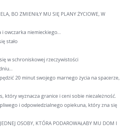
LA, BO ZMIENIŁY MU SIĘ PLANY ŻYCIOWE, W
a i owczarka niemieckiego…
ię stało
 się w schroniskowej rzeczywistości
odniu…
spędzić 20 minut swojego marnego życia na spacerze,
s, który wyznacza granice i ceni sobie niezależność.
pliwego i odpowiedzialnego opiekuna, który zna się
I JEDNEJ OSOBY, KTÓRA PODAROWAŁABY MU DOM I