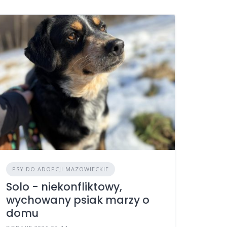
PSY DO ADOPCJI MAZOWIECKIE
Solo - niekonfliktowy,
wychowany psiak marzy o
domu