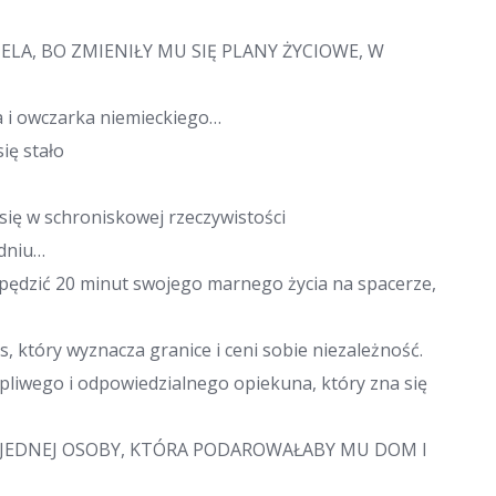
LA, BO ZMIENIŁY MU SIĘ PLANY ŻYCIOWE, W
a i owczarka niemieckiego…
ię stało
 się w schroniskowej rzeczywistości
odniu…
spędzić 20 minut swojego marnego życia na spacerze,
s, który wyznacza granice i ceni sobie niezależność.
pliwego i odpowiedzialnego opiekuna, który zna się
I JEDNEJ OSOBY, KTÓRA PODAROWAŁABY MU DOM I