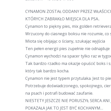
CYNAMON ZOSTAŁ ODDANY PRZEZ WŁAŚCICIE
KTÓRYCH ZABRAKŁO MIEJSCA DLA PSA..
Cynamon to piękny pies, mix golden retriever
Wrzucony do ciasnego boksu nie rozumie, co s
Miota się obijając o ściany, szukając wyjścia
Ten pełen energii pies zupełnie nie odnajduje
Cynamon wychodzi na spacer tylko raz w tyg
Tak bardzo rzadko ma okazje opuścić boks i 
który tak bardzo kocha.
Cynamon nie jest typem przytulaka. Jest to pie
Potrzebuje doświadczonego, spokojnego, cier
na psach i potrafi budować zaufanie.
NIESTETY JESZCZE NIE PORUSZYŁ SERCA AN
POKAZAŁA JAK TO JEST BYĆ KOCHANYM…