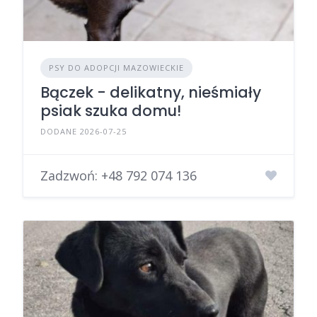
PSY DO ADOPCJI MAZOWIECKIE
Bączek - delikatny, nieśmiały
psiak szuka domu!
DODANE 2026-07-25
Zadzwoń:
+48 792 074 136