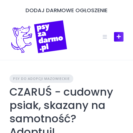
Skip
DODAJ DARMOWE OGŁOSZENIE
to
content
PSY DO ADOPCJI MAZOWIECKIE
CZARUŚ - cudowny
psiak, skazany na
samotność?
Adoptuj!