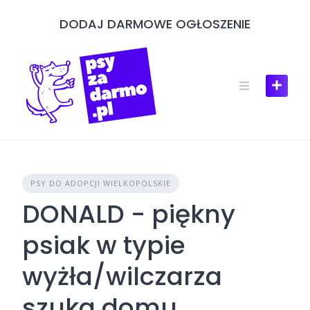
Skip
DODAJ DARMOWE OGŁOSZENIE
to
content
PSY DO ADOPCJI WIELKOPOLSKIE
DONALD - piękny
psiak w typie
wyżła/wilczarza
szuka domu