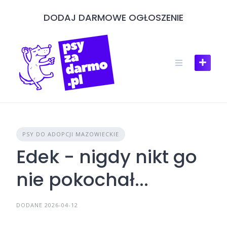
Skip
DODAJ DARMOWE OGŁOSZENIE
to
content
PSY DO ADOPCJI MAZOWIECKIE
Edek - nigdy nikt go
nie pokochał...
DODANE 2026-04-12