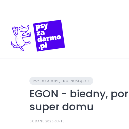
Skip
to
content
PSY DO ADOPCJI DOLNOŚLĄSKIE
EGON - biedny, po
super domu
DODANE 2026-03-15