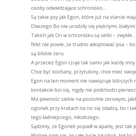
osoby odwiedzające schronisko…
Są takie psy jak Egon, które już na starcie mają
Dlaczego️ Bo nie urodziły się pięknymi, białymi
Takich jak On w schronisku są setki – zwykłe , 
Nikt nie powie, że trudno adoptować psa – bo
są bliskie zeru
A przecież Egon czuje tak samo jak każdy inny 
Chce być kochany, przytulony, chce mieć swoje
Egon na ten moment nie nawiązuje bliższych r
kontakcie boi się, nigdy nie podchodzi pierwszy
Ma pewność siebie na poziomie zerowym, jakby
ogonek przy kratach na nic się zdadzą, bo i ta
tego ładniejszego, młodszego..
Sądzimy, że Egonek popadł w apatię, jest tak 
Wydaje nam się, że całe życie żył obok, był bo 