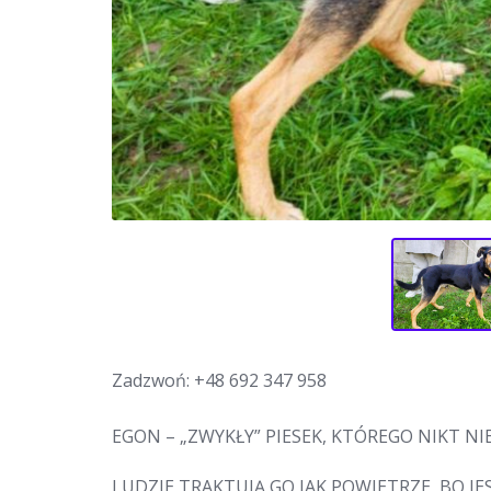
Zadzwoń:
+48 692 347 958
EGON – „ZWYKŁY” PIESEK, KTÓREGO NIKT NI
LUDZIE TRAKTUJĄ GO JAK POWIETRZE, BO JES