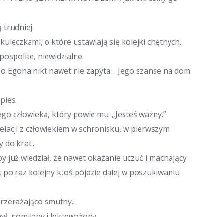
 trudniej.
 kuleczkami, o które ustawiają się kolejki chętnych.
pospolite, niewidzialne.
 o Egona nikt nawet nie zapyta… Jego szanse na dom
pies.
go człowieka, który powie mu: „Jesteś ważny.”
elacji z człowiekiem w schronisku, w pierwszym
 do krat..
 już wiedział, że nawet okazanie uczuć i machający
k po raz kolejny ktoś pójdzie dalej w poszukiwaniu
przerażająco smutny..
był, pomijany i lekceważony.