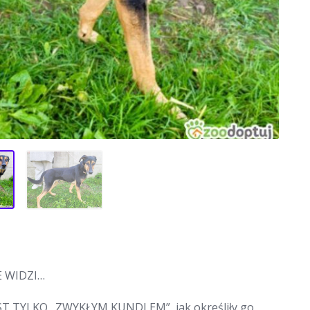
E WIDZI…
T TYLKO „ZWYKŁYM KUNDLEM”, jak określiły go