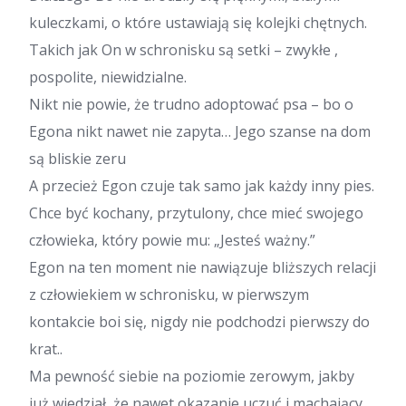
kuleczkami, o które ustawiają się kolejki chętnych.
Takich jak On w schronisku są setki – zwykłe ,
pospolite, niewidzialne.
Nikt nie powie, że trudno adoptować psa – bo o
Egona nikt nawet nie zapyta… Jego szanse na dom
są bliskie zeru
A przecież Egon czuje tak samo jak każdy inny pies.
Chce być kochany, przytulony, chce mieć swojego
człowieka, który powie mu: „Jesteś ważny.”
Egon na ten moment nie nawiązuje bliższych relacji
z człowiekiem w schronisku, w pierwszym
kontakcie boi się, nigdy nie podchodzi pierwszy do
krat..
Ma pewność siebie na poziomie zerowym, jakby
już wiedział, że nawet okazanie uczuć i machający