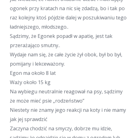
ogonek przy kratach na nic się zdadzą, bo i tak po
raz kolejny ktoś pójdzie dalej w poszukiwaniu tego
ładniejszego, młodszego..
Sądzimy, że Egonek popadł w apatię, jest tak
przerażająco smutny..
Wydaje nam się, że całe życie żył obok, był bo był,
pomijany i lekceważony.
Egon ma około 8 lat
Waży około 15 kg
Na wybiegu neutralnie reagował na psy, sądzimy
że może mieć psie „rodzeństwo”
Niestety nie znamy jego reakcji na koty i nie mamy
jak jej sprawdzić
Zaczyna chodzić na smyczy, dobrze mu idzie,
sądzimy że odnajdzie się w domu z ogrodem lub