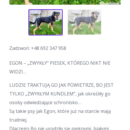
Zadzwoń:
+48 692 347 958
EGON – „ZWYKŁY” PIESEK, KTÓREGO NIKT NIE
WIDZI…
LUDZIE TRAKTUJĄ GO JAK POWIETRZE, BO JEST
TYLKO „ZWYKŁYM KUNDLEM”, jak określiły go
osoby odwiedzające schronisko…
Są takie psy jak Egon, które już na starcie mają
trudniej.
Dlaczego️ Bo nie urodziły się pięknymi, białymi