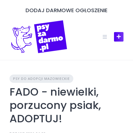
Skip
DODAJ DARMOWE OGŁOSZENIE
to
content
PSY DO ADOPCJI MAZOWIECKIE
FADO - niewielki,
porzucony psiak,
ADOPTUJ!