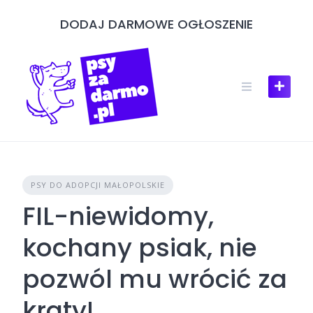
Skip
DODAJ DARMOWE OGŁOSZENIE
to
content
PSY DO ADOPCJI MAŁOPOLSKIE
FIL-niewidomy,
kochany psiak, nie
pozwól mu wrócić za
kraty!