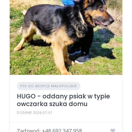
PSY DO ADOPCJI MAŁOPOLSKIE
HUGO - oddany psiak w typie
owczarka szuka domu
DODANE 2026-07-01
Zadzwoń:
+48 692 347 958