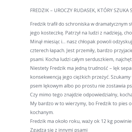
FREDZIK – UROCZY RUDASEK, KTÓRY SZUKA
Fredzik trafił do schroniska w dramatycznym s
jego kosteczkę. Patrzył na ludzi z nadzieją, ch
Minął miesiąc i… nasz chłopak powoli odzyskuje 
czterech łapach. Jest przemiły, bardzo przyjac
psami. Kocha ludzi całym serduszkiem, najchę
Niestety Fredzik ma jedną trudność – lęk separ
konsekwencją jego ciężkich przeżyć. Szukamy w
psem lękowym albo po prostu nie zostawia ps
Czy mimo tego znajdzie odpowiedzialny, koch
My bardzo w to wierzymy, bo Fredzik to pies 
kochanym.
Fredzik ma około roku, waży ok 12 kg powinie
Zgadza się z innymi psami