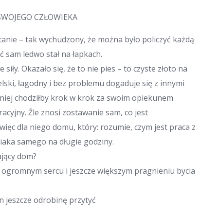
 SWOJEGO CZŁOWIEKA
tanie – tak wychudzony, że można było policzyć każdą
oć sam ledwo stał na łapkach.
siły. Okazało się, że to nie pies – to czyste złoto na
ielski, łagodny i bez problemu dogaduje się z innymi
tniej chodziłby krok w krok za swoim opiekunem
acyjny. Źle znosi zostawanie sam, co jest
ięc dla niego domu, który: rozumie, czym jest praca z
iaka samego na długie godziny.
ający dom?
o ogromnym sercu i jeszcze większym pragnieniu bycia
n jeszcze odrobinę przytyć