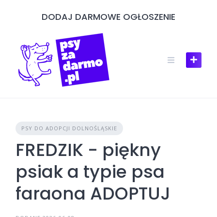
Skip
DODAJ DARMOWE OGŁOSZENIE
to
content
PSY DO ADOPCJI DOLNOŚLĄSKIE
FREDZIK - piękny
psiak a typie psa
faraona ADOPTUJ