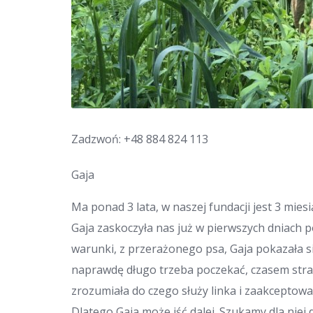
Zadzwoń:
+48 884 824 113
Gaja
Ma ponad 3 lata, w naszej fundacji jest 3 miesi
Gaja zaskoczyła nas już w pierwszych dniach p
warunki, z przerażonego psa, Gaja pokazała si
naprawdę długo trzeba poczekać, czasem strach
zrozumiała do czego służy linka i zaakceptował
Dlatego Gaja może iść dalej. Szukamy dla niej