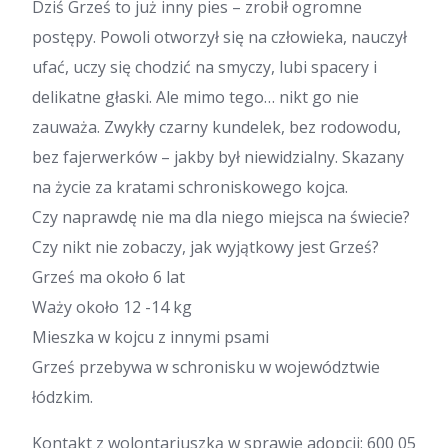
Dziś Grześ to już inny pies – zrobił ogromne
postępy. Powoli otworzył się na człowieka, nauczył
ufać, uczy się chodzić na smyczy, lubi spacery i
delikatne głaski. Ale mimo tego… nikt go nie
zauważa. Zwykły czarny kundelek, bez rodowodu,
bez fajerwerków – jakby był niewidzialny. Skazany
na życie za kratami schroniskowego kojca.
Czy naprawdę nie ma dla niego miejsca na świecie?
Czy nikt nie zobaczy, jak wyjątkowy jest Grześ?
Grześ ma około 6 lat
Waży około 12 -14 kg
Mieszka w kojcu z innymi psami
Grześ przebywa w schronisku w województwie
łódzkim.
Kontakt z wolontariuszką w sprawie adopcji: 600 05