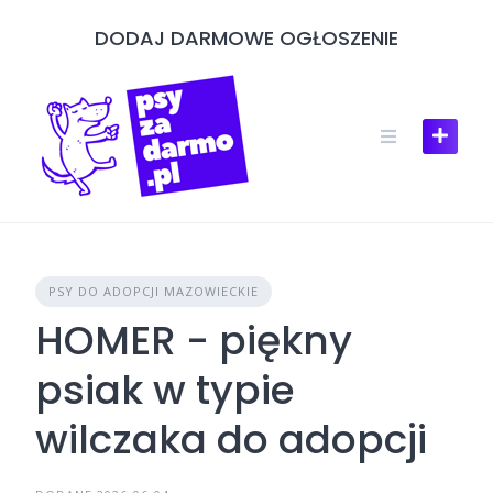
Skip
DODAJ DARMOWE OGŁOSZENIE
to
content
PSY DO ADOPCJI MAZOWIECKIE
HOMER - piękny
psiak w typie
wilczaka do adopcji