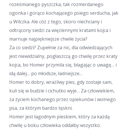
roześmianego pyszczka, tak rozmerdanego
ogonka i gorąco kochającego psiego serducha, jak
u Wilczka. Ale cóż z tego, skoro niechciany i
odtrącony siedzi za więziennymi kratami kojca i
marnuje najpiękniejsze chwile życia?
Za co siedzi? Zupełnie za nic, dla odwiedzających
jest niewidzialny, pogłaszczą go chwilę przez kraty
kojca, bo Homer przymila się, błagając o uwagę… i
idą dalej… po młodsze, ładniejsze…
Homer to dobry, wrażliwy pies, gdy zostaje sam,
kuli się w budzie i cichutko wyje… Za człowiekiem,
za życiem kochanego przez opiekunów i wolnego
psa, za którym bardzo tęskni.
Homer jest łagodnym pieskiem, który za każdą
chwilę u boku człowieka oddałby wszystko.