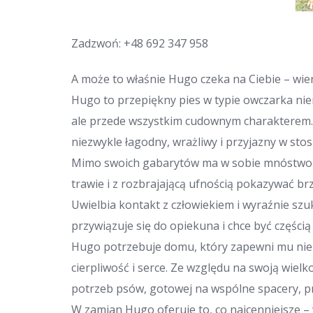
Zadzwoń:
+48 692 347 958
A może to właśnie Hugo czeka na Ciebie – wier
Hugo to przepiękny pies w typie owczarka nie
ale przede wszystkim cudownym charakterem. To
niezwykle łagodny, wrażliwy i przyjazny w sto
Mimo swoich gabarytów ma w sobie mnóstwo dzi
trawie i z rozbrajającą ufnością pokazywać br
Uwielbia kontakt z człowiekiem i wyraźnie szuk
przywiązuje się do opiekuna i chce być częścią
Hugo potrzebuje domu, który zapewni mu nie 
cierpliwość i serce. Ze względu na swoją wielko
potrzeb psów, gotowej na wspólne spacery, pra
W zamian Hugo oferuje to, co najcenniejsze – 