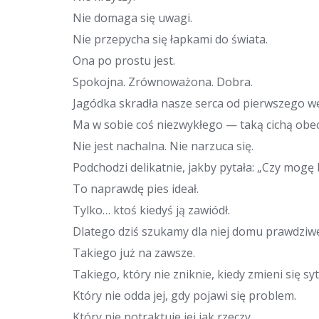
Nie domaga się uwagi.
Nie przepycha się łapkami do świata.
Ona po prostu jest.
Spokojna. Zrównoważona. Dobra.
Jagódka skradła nasze serca od pierwszego we
Ma w sobie coś niezwykłego — taką cichą obecn
Nie jest nachalna. Nie narzuca się.
Podchodzi delikatnie, jakby pytała: „Czy mogę
To naprawdę pies ideał.
Tylko… ktoś kiedyś ją zawiódł.
Dlatego dziś szukamy dla niej domu prawdziw
Takiego już na zawsze.
Takiego, który nie zniknie, kiedy zmieni się syt
Który nie odda jej, gdy pojawi się problem.
Który nie potraktuje jej jak rzeczy.