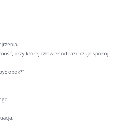
jrzenia.
ość, przy której człowiek od razu czuje spokój.
 być obok?”
ego.
uacja.