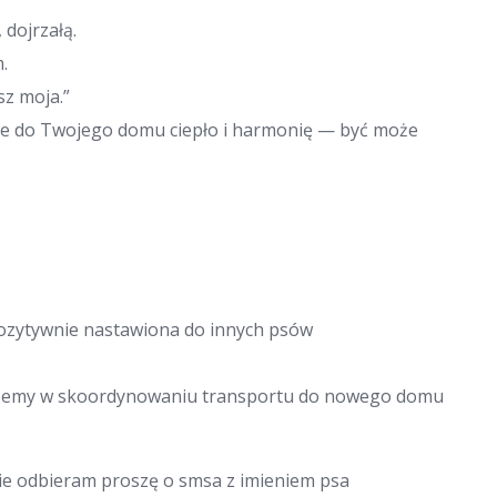
dojrzałą.
.
sz moja.”
esie do Twojego domu ciepło i harmonię — być może
pozytywnie nastawiona do innych psów
ożemy w skoordynowaniu transportu do nowego domu
 nie odbieram proszę o smsa z imieniem psa