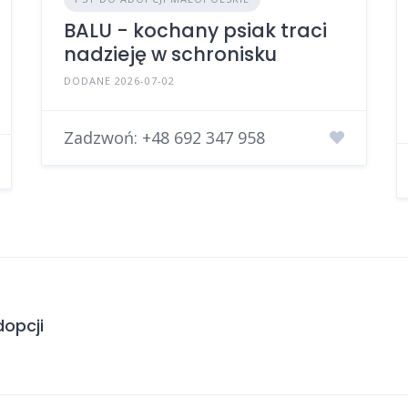
BALU - kochany psiak traci
nadzieję w schronisku
DODANE 2026-07-02
Zadzwoń:
+48 692 347 958
opcji