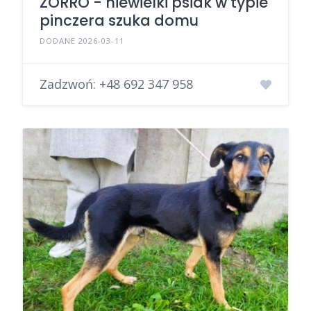
ZORRO - niewielki psiak w typie
pinczera szuka domu
DODANE 2026-03-11
Zadzwoń:
+48 692 347 958