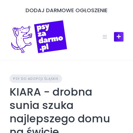
Skip
DODAJ DARMOWE OGŁOSZENIE
to
content
PSY DO ADOPCJI ŚLĄSKIE
KIARA - drobna
sunia szuka
najlepszego domu
na świcie