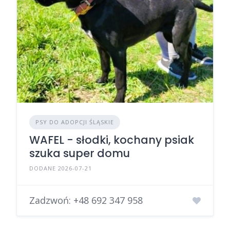
PSY DO ADOPCJI ŚLĄSKIE
WAFEL - słodki, kochany psiak
szuka super domu
DODANE 2026-07-21
Zadzwoń:
+48 692 347 958