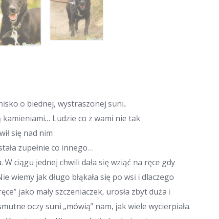
isko o biednej, wystraszonej suni..
ią kamieniami… Ludzie co z wami nie tak
wił się nad nim
ostała zupełnie co innego…
 W ciągu jednej chwili dała się wziąć na ręce gdy
 Nie wiemy jak długo błąkała się po wsi i dlaczego
ęce” jako mały szczeniaczek, urosła zbyt duża i
mutne oczy suni „mówią” nam, jak wiele wycierpiała.