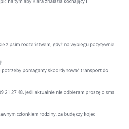
upić na tym aby Kiara znalazła kochający i
 się z psim rodzeństwem, gdyż na wybiegu pozytywnie
i
zie potrzeby pomagamy skoordynować transport do
9 21 27 48, jeśli aktualnie nie odbieram proszę o sms
awnym członkiem rodziny, za budę czy kojec