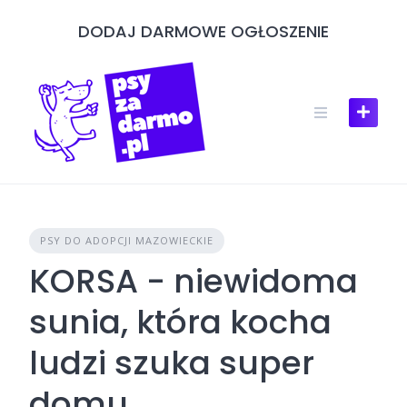
Skip
DODAJ DARMOWE OGŁOSZENIE
to
content
PSY DO ADOPCJI MAZOWIECKIE
KORSA - niewidoma
sunia, która kocha
ludzi szuka super
domu