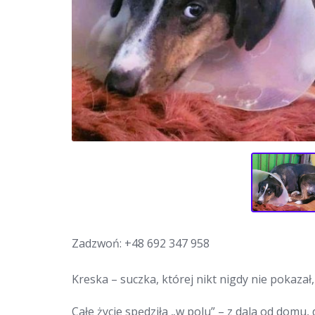
Zadzwoń:
+48 692 347 958
Kreska – suczka, której nikt nigdy nie pokazał,
Całe życie spędziła „w polu” – z dala od domu,