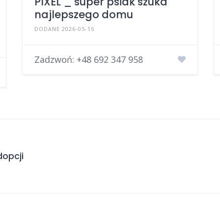
PIXEL _ super psiak szuka
najlepszego domu
DODANE 2026-05-15
Zadzwoń:
+48 692 347 958
opcji