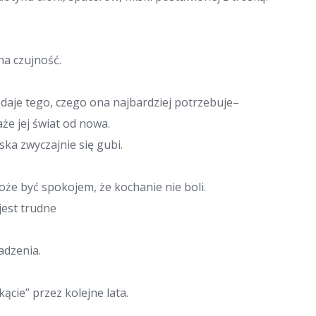
sna czujność.
nie daje tego, czego ona najbardziej potrzebuje–
że jej świat od nowa.
ska zwyczajnie się gubi.
oże być spokojem, że kochanie nie boli.
jest trudne
adzenia.
ącie” przez kolejne lata.