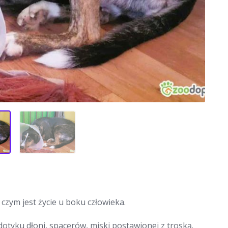
 czym jest życie u boku człowieka.
 dotyku dłoni, spacerów, miski postawionej z troską.