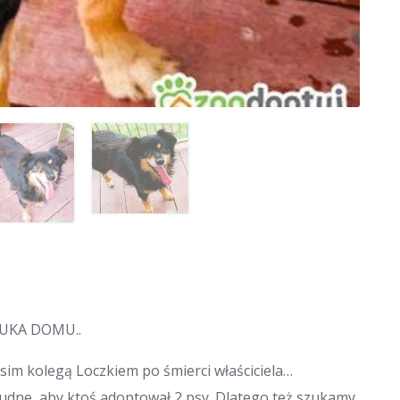
ZUKA DOMU..
sim kolegą Loczkiem po śmierci właściciela…
trudne, aby ktoś adoptował 2 psy. Dlatego też szukamy