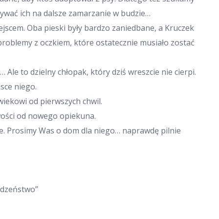
ywać ich na dalsze zamarzanie w budzie…
ejscem. Oba pieski były bardzo zaniedbane, a Kruczek
problemy z oczkiem, które ostatecznie musiało zostać
le to dzielny chłopak, który dziś wreszcie nie cierpi.
jsce niego.
wiekowi od pierwszych chwil.
iwości od nowego opiekuna.
zie. Prosimy Was o dom dla niego… naprawdę pilnie
odzeństwo”