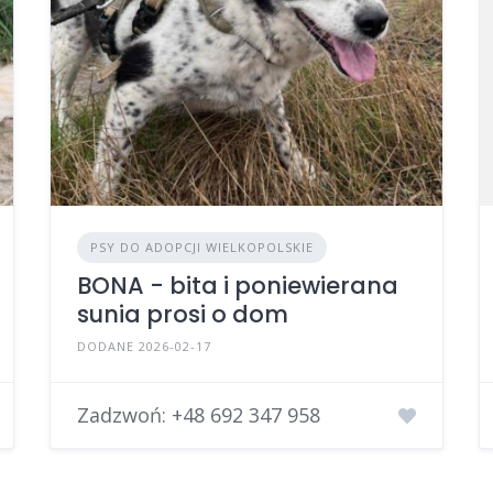
PSY DO ADOPCJI WIELKOPOLSKIE
BONA - bita i poniewierana
sunia prosi o dom
DODANE 2026-02-17
Zadzwoń:
+48 692 347 958