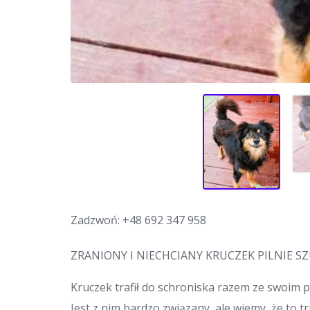
Zadzwoń:
+48 692 347 958
ZRANIONY I NIECHCIANY KRUCZEK PILNIE S
Kruczek trafił do schroniska razem ze swoim p
Jest z nim bardzo związany, ale wiemy, że to 