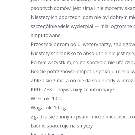
osobnych domów, jest zima i nie możemy skaz
Niestety ich poprzedni dom nie był dobrym mi
szczególnie wiele wycierpiał — miał ogromne 
amputowane.
Przeszedł ogrom bólu, weterynarzy, zabiegów… A
Niestety schronisko to absolutnie nie jest mie
Po tym wszystkim, co go spotkało nie ufa czło
Będzie potrzebował empatii, spokoju i cierpl
Zbliża się zima, a on nie da sobie rady w mro
KRUCZEK – najważniejsze informacje:
Wiek: ok. 10 lat
Waga: ok. 10 kg
Zgadza się z innymi psami, może mieć psie „r
Ładnie spaceruje na smyczy
Jest po kastracji