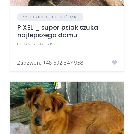
PSY DO ADOPCJI DOLNOŚLĄSKIE
PIXEL _ super psiak szuka
najlepszego domu
DODANE 2026-03-19
Zadzwoń:
+48 692 347 958