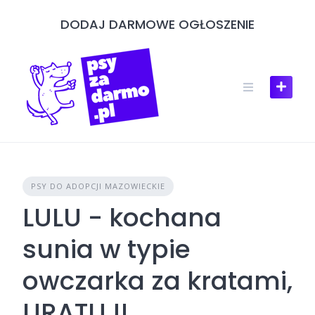
Skip
DODAJ DARMOWE OGŁOSZENIE
to
content
PSY DO ADOPCJI MAZOWIECKIE
LULU - kochana
sunia w typie
owczarka za kratami,
URATUJ!