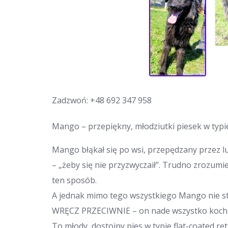
Zadzwoń:
+48 692 347 958
Mango – przepiękny, młodziutki piesek w typi
Mango błąkał się po wsi, przepędzany przez l
– „żeby się nie przyzwyczaił”. Trudno zrozumi
ten sposób.
A jednak mimo tego wszystkiego Mango nie stra
WRĘCZ PRZECIWNIE – on nade wszystko kocha
To młody, dostojny pies w typie flat-coated retr