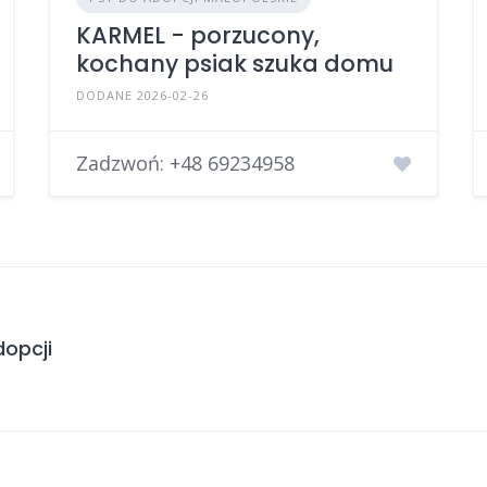
KARMEL - porzucony,
kochany psiak szuka domu
DODANE 2026-02-26
Zadzwoń:
+48 69234958
opcji