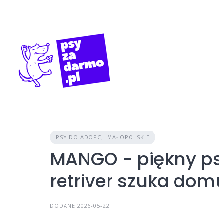
Skip
to
content
PSY DO ADOPCJI MAŁOPOLSKIE
MANGO - piękny psi
retriver szuka dom
DODANE 2026-05-22