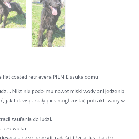
e flat coated retrievera PILNIE szuka domu
udzi… Nikt nie podał mu nawet miski wody ani jedzenia
eć, jak tak wspaniały pies mógł zostać potraktowany w
cił zaufania do ludzi.
 człowieka
ievera – pełen energii, radości i życia. Jest bardzo