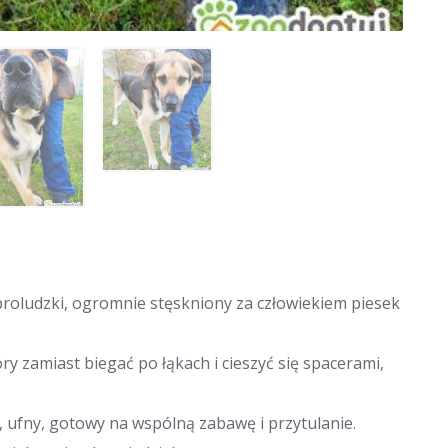
roludzki, ogromnie stęskniony za człowiekiem piesek
óry zamiast biegać po łąkach i cieszyć się spacerami,
y, ufny, gotowy na wspólną zabawę i przytulanie.