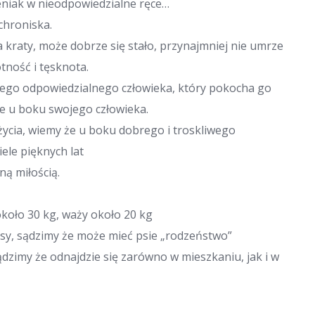
niak w nieodpowiedzialne ręce…
schroniska.
a kraty, może dobrze się stało, przynajmniej nie umrze
tność i tęsknota.
niego odpowiedzialnego człowieka, który pokocha go
cie u boku swojego człowieka.
życia, wiemy że u boku dobrego i troskliwego
ele pięknych lat
ną miłością.
koło 30 kg, waży około 20 kg
sy, sądzimy że może mieć psie „rodzeństwo”
ądzimy że odnajdzie się zarówno w mieszkaniu, jak i w