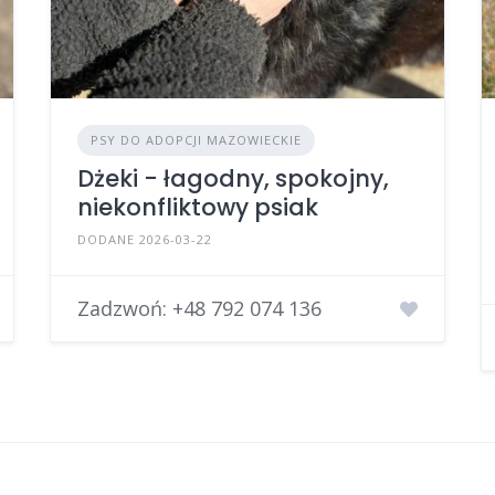
PSY DO ADOPCJI MAZOWIECKIE
Dżeki - łagodny, spokojny,
niekonfliktowy psiak
DODANE 2026-03-22
Zadzwoń:
+48 792 074 136