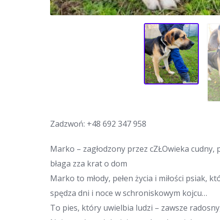
Zadzwoń:
+48 692 347 958
Marko – zagłodzony przez cZŁOwieka cudny, p
błaga zza krat o dom
Marko to młody, pełen życia i miłości psiak, kt
spędza dni i noce w schroniskowym kojcu…
To pies, który uwielbia ludzi – zawsze radosn