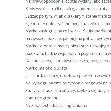
Najprawdopodobniej został wydany jako szcze
Kiedy wyrósł, trafił na ulicę, a potem za kraty 
Sądząc po tym, w jak opłakanym stanie trafił z
z głodu… A dokuczać mu będą już „tylko” samo
Marko zasługuje na coś więcej. Szukamy dla 
na zawsze i pokaże, jak piękne potrafi być ży
Marko to bardzo mądry pies i startu swojego 
opiekuna, będzie wspaniałym psijacielem na wi
Daj mu szansę – on odwdzięczy się bezgranicz
Marko ma około 3 lata
Jest bardzo chudy, docelowo powinien ważyć o
Na wybiegu bardzo pozytywnie reagował na p
Zaczyna chodzić na smyczy, szybko się uczy, s
domu z ogrodem
Możliwa jest adopcja zagraniczna