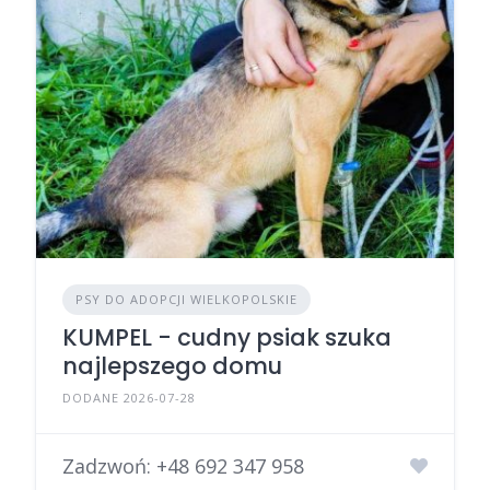
PSY DO ADOPCJI WIELKOPOLSKIE
KUMPEL - cudny psiak szuka
najlepszego domu
DODANE 2026-07-28
Zadzwoń:
+48 692 347 958