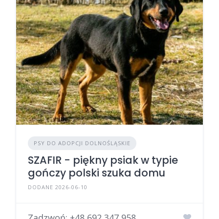
PSY DO ADOPCJI DOLNOŚLĄSKIE
SZAFIR - piękny psiak w typie
gończy polski szuka domu
DODANE 2026-06-10
Zadzwoń:
+48 692 347 958