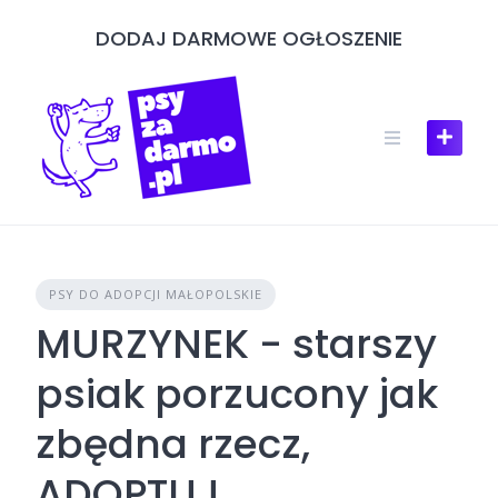
Skip
DODAJ DARMOWE OGŁOSZENIE
to
content
PSY DO ADOPCJI MAŁOPOLSKIE
MURZYNEK - starszy
psiak porzucony jak
zbędna rzecz,
ADOPTUJ