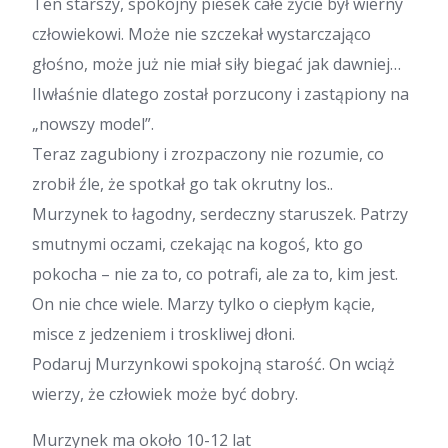
Ten starszy, spokojny piesek całe życie był wierny
człowiekowi. Może nie szczekał wystarczająco
głośno, może już nie miał siły biegać jak dawniej…
IIwłaśnie dlatego został porzucony i zastąpiony na
„nowszy model”.
Teraz zagubiony i zrozpaczony nie rozumie, co
zrobił źle, że spotkał go tak okrutny los..
Murzynek to łagodny, serdeczny staruszek. Patrzy
smutnymi oczami, czekając na kogoś, kto go
pokocha – nie za to, co potrafi, ale za to, kim jest.
On nie chce wiele. Marzy tylko o ciepłym kącie,
misce z jedzeniem i troskliwej dłoni.
Podaruj Murzynkowi spokojną starość. On wciąż
wierzy, że człowiek może być dobry.
Murzynek ma około 10-12 lat