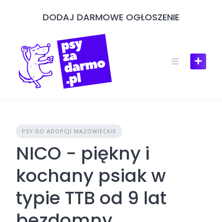
Skip
DODAJ DARMOWE OGŁOSZENIE
to
content
PSY DO ADOPCJI MAZOWIECKIE
NICO - piękny i
kochany psiak w
typie TTB od 9 lat
bezdomny