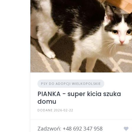
PSY DO ADOPCJI WIELKOPOLSKIE
PIANKA - super kicia szuka
domu
DODANE 2026-02-22
Zadzwoń:
+48 692 347 958