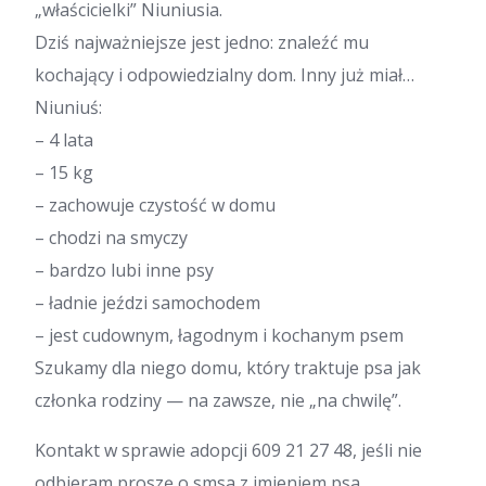
„właścicielki” Niuniusia.
Dziś najważniejsze jest jedno: znaleźć mu
kochający i odpowiedzialny dom. Inny już miał…
Niuniuś:
– 4 lata
– 15 kg
– zachowuje czystość w domu
– chodzi na smyczy
– bardzo lubi inne psy
– ładnie jeździ samochodem
– jest cudownym, łagodnym i kochanym psem
Szukamy dla niego domu, który traktuje psa jak
członka rodziny — na zawsze, nie „na chwilę”.
Kontakt w sprawie adopcji 609 21 27 48, jeśli nie
odbieram proszę o smsa z imieniem psa