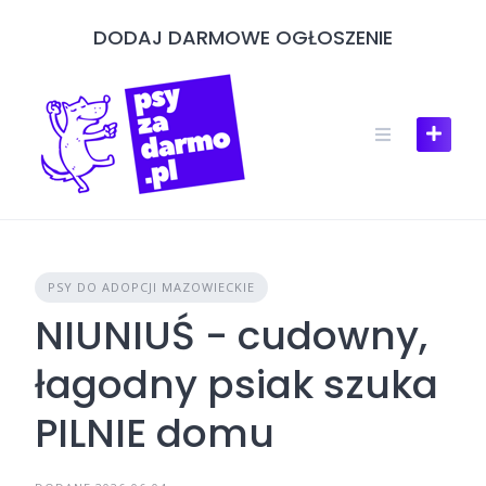
Skip
DODAJ DARMOWE OGŁOSZENIE
to
content
PSY DO ADOPCJI MAZOWIECKIE
NIUNIUŚ - cudowny,
łagodny psiak szuka
PILNIE domu