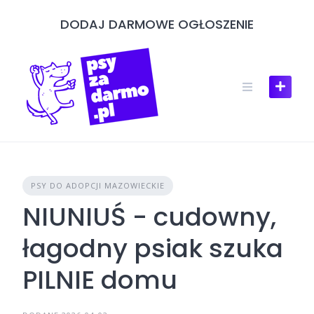
Skip
DODAJ DARMOWE OGŁOSZENIE
to
content
PSY DO ADOPCJI MAZOWIECKIE
NIUNIUŚ - cudowny,
łagodny psiak szuka
PILNIE domu