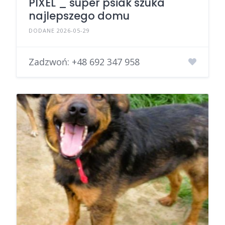
PIXEL _ super psiak szuka
najlepszego domu
DODANE 2026-05-29
Zadzwoń:
+48 692 347 958