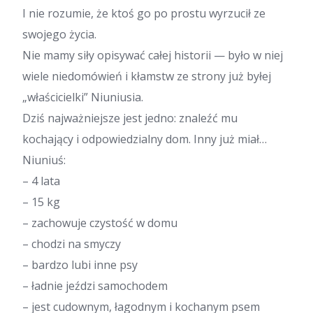
I nie rozumie, że ktoś go po prostu wyrzucił ze
swojego życia.
Nie mamy siły opisywać całej historii — było w niej
wiele niedomówień i kłamstw ze strony już byłej
„właścicielki” Niuniusia.
Dziś najważniejsze jest jedno: znaleźć mu
kochający i odpowiedzialny dom. Inny już miał…
Niuniuś:
– 4 lata
– 15 kg
– zachowuje czystość w domu
– chodzi na smyczy
– bardzo lubi inne psy
– ładnie jeździ samochodem
– jest cudownym, łagodnym i kochanym psem