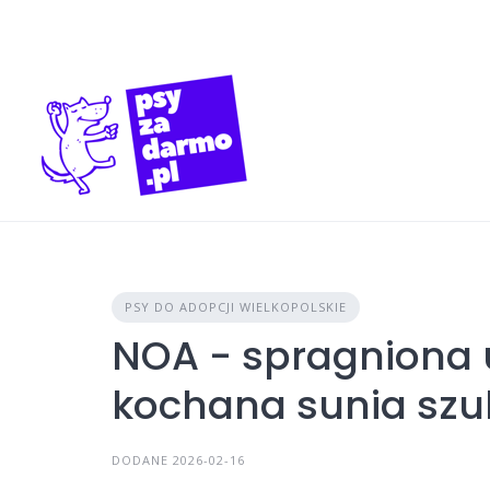
Skip
to
content
PSY DO ADOPCJI WIELKOPOLSKIE
NOA - spragniona 
kochana sunia sz
DODANE 2026-02-16