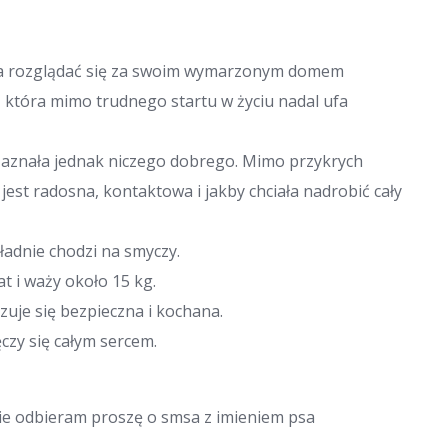
na rozglądać się za swoim wymarzonym domem
a, która mimo trudnego startu w życiu nadal ufa
 zaznała jednak niczego dobrego. Mimo przykrych
st radosna, kontaktowa i jakby chciała nadrobić cały
ładnie chodzi na smyczy.
at i waży około 15 kg.
uje się bezpieczna i kochana.
zy się całym sercem.
 nie odbieram proszę o smsa z imieniem psa